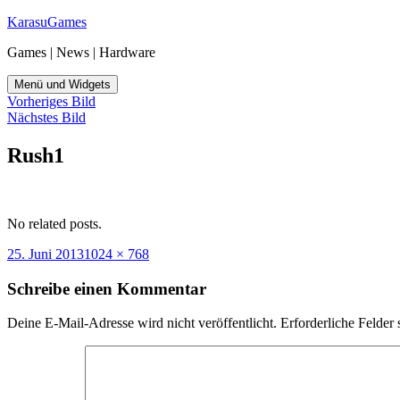
Zum
KarasuGames
Inhalt
Games | News | Hardware
springen
Menü und Widgets
Vorheriges Bild
Nächstes Bild
Rush1
No related posts.
Veröffentlicht
Originalgröße
25. Juni 2013
1024 × 768
am
Schreibe einen Kommentar
Deine E-Mail-Adresse wird nicht veröffentlicht.
Erforderliche Felder 