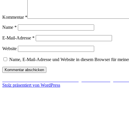
Kommentar
*
Name
*
E-Mail-Adresse
*
Website
Name, E-Mail-Adresse und Website in diesem Browser für meine
Beitragsnavigation
Veröffentlicht in
Sharkoon Rush – überzeugendes Low-Budget Heads
Stolz präsentiert von WordPress