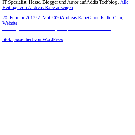
IT Spezialist, Hesse, Blogger und Autor auf Addis Techblog .
Alle
Beiträge von Andreas Rabe anzeigen
Veröffentlicht
Autor
Kategorien
Schlagwört
20. Februar 2017
22. Mai 2020
Andreas Rabe
Game Kultur
Clan
,
am
Website
Beitragsnavigation
Vorheriger
Vorheriger
Exsezzives Computerspielen – Die Merkmale
Nächster
Beitrag:
Nächster
Der Grund warum wir so gerne spielen
Beitrag:
Stolz präsentiert von WordPress