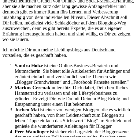
unterschiedlichen Graden von Online- und Social-Media-Erfahrung,
aber sie alle machen kurz oder lang gewisse Anfängerfehler und
dennoch gibt es immer Raum fürs Lernen und Verbesserung,
unabhängig von dem individuellen Niveau. Dieser Abschnitt soll
Dir helfen, möglichst viele Schlaglöcher auf dem Blogging-Weg
auszuweichen, denn es gibt bereits Experte, die es aus eigener
Erfahrung herausgefunden haben und sind willig, es Dir zu zeigen,
wo sie lauern.
Ich möchte Dir nun meine Lieblingsblogs aus Deutschland
vorstellen, die es geschafft haben.
Sandra Holze
ist eine Online-Business-Beraterin und
Mutmacherin. Sie bietet tolle Artikelserien für Anfänger und
erläutert einfach und verständlich soche Themen wie
„Blogger Grundwissen“ und „Facebook Fanseite erstellen”
Markus Cerenak
unterstützt Dich dabei, Dein berufliches
Hamsterrad zu verlassen und ein Lifestylebusiness zu
gründen. Er zeigt Dir, wie Du mit Deinem Blog Erfolg und
Entspannung unter einen Hut bekommst
Jochen Mai
ist einer von wenigen Bloggern die es wirklich
geschafft haben, von ihrer Leidenschaft zum Bloggen zu
leben. Tippe einfach das Stichswort “Blog” im Suchfeld und
genieße die wunderbaren Anleitungen für Blogger
Peer Wandinger
ist sicher ein Urgestein der Bloggerszene,