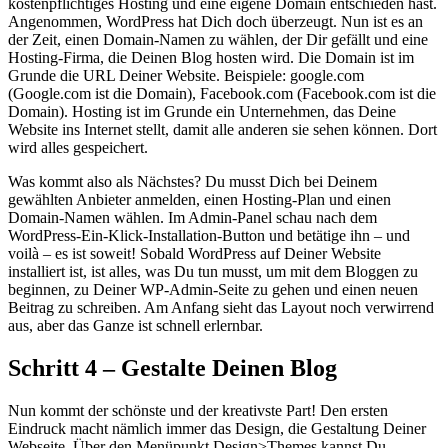
kostenpflichtiges Hosting und eine eigene Domain entschieden hast.
Angenommen, WordPress hat Dich doch überzeugt. Nun ist es an
der Zeit, einen Domain-Namen zu wählen, der Dir gefällt und eine
Hosting-Firma, die Deinen Blog hosten wird. Die Domain ist im
Grunde die URL Deiner Website. Beispiele: google.com
(Google.com ist die Domain), Facebook.com (Facebook.com ist die
Domain). Hosting ist im Grunde ein Unternehmen, das Deine
Website ins Internet stellt, damit alle anderen sie sehen können. Dort
wird alles gespeichert.
Was kommt also als Nächstes? Du musst Dich bei Deinem
gewählten Anbieter anmelden, einen Hosting-Plan und einen
Domain-Namen wählen. Im Admin-Panel schau nach dem
WordPress-Ein-Klick-Installation-Button und betätige ihn – und
voilà – es ist soweit! Sobald WordPress auf Deiner Website
installiert ist, ist alles, was Du tun musst, um mit dem Bloggen zu
beginnen, zu Deiner WP-Admin-Seite zu gehen und einen neuen
Beitrag zu schreiben. Am Anfang sieht das Layout noch verwirrend
aus, aber das Ganze ist schnell erlernbar.
Schritt 4 – Gestalte Deinen Blog
Nun kommt der schönste und der kreativste Part! Den ersten
Eindruck macht nämlich immer das Design, die Gestaltung Deiner
Webseite. Über den Menüpunkt Design>Themes kannst Du