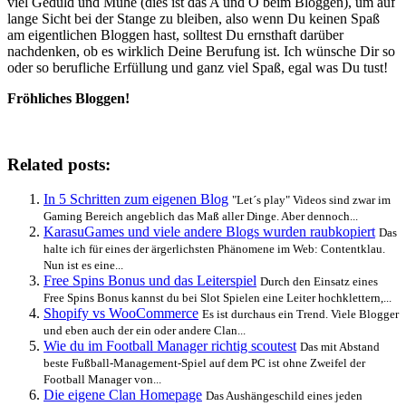
viel Geduld und Mühe (dies ist das A und O beim Bloggen), um auf
lange Sicht bei der Stange zu bleiben, also wenn Du keinen Spaß
am eigentlichen Bloggen hast, solltest Du ernsthaft darüber
nachdenken, ob es wirklich Deine Berufung ist. Ich wünsche Dir so
oder so berufliche Erfüllung und ganz viel Spaß, egal was Du tust!
Fröhliches Bloggen!
Related posts:
In 5 Schritten zum eigenen Blog
"Let´s play" Videos sind zwar im
Gaming Bereich angeblich das Maß aller Dinge. Aber dennoch...
KarasuGames und viele andere Blogs wurden raubkopiert
Das
halte ich für eines der ärgerlichsten Phänomene im Web: Contentklau.
Nun ist es eine...
Free Spins Bonus und das Leiterspiel
Durch den Einsatz eines
Free Spins Bonus kannst du bei Slot Spielen eine Leiter hochklettern,...
Shopify vs WooCommerce
Es ist durchaus ein Trend. Viele Blogger
und eben auch der ein oder andere Clan...
Wie du im Football Manager richtig scoutest
Das mit Abstand
beste Fußball-Management-Spiel auf dem PC ist ohne Zweifel der
Football Manager von...
Die eigene Clan Homepage
Das Aushängeschild eines jeden