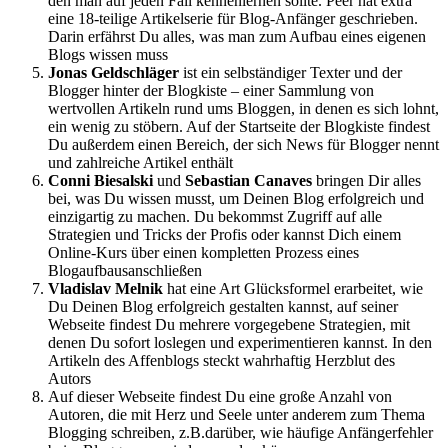
den man auf jeden Fall kennenlernen sollte. Peer hat extra
eine 18-teilige Artikelserie für Blog-Anfänger geschrieben.
Darin erfährst Du alles, was man zum Aufbau eines eigenen
Blogs wissen muss
Jonas Geldschläger
ist ein selbständiger Texter und der
Blogger hinter der Blogkiste – einer Sammlung von
wertvollen Artikeln rund ums Bloggen, in denen es sich lohnt,
ein wenig zu stöbern. Auf der Startseite der Blogkiste findest
Du außerdem einen Bereich, der sich News für Blogger nennt
und zahlreiche Artikel enthält
Conni Biesalski
und
Sebastian Canaves
bringen Dir alles
bei, was Du wissen musst, um Deinen Blog erfolgreich und
einzigartig zu machen. Du bekommst Zugriff auf alle
Strategien und Tricks der Profis oder kannst Dich einem
Online-Kurs über einen kompletten Prozess eines
Blogaufbausanschließen
Vladislav Melnik
hat eine Art Glücksformel erarbeitet, wie
Du Deinen Blog erfolgreich gestalten kannst, auf seiner
Webseite findest Du mehrere vorgegebene Strategien, mit
denen Du sofort loslegen und experimentieren kannst. In den
Artikeln des Affenblogs steckt wahrhaftig Herzblut des
Autors
Auf dieser Webseite findest Du eine große Anzahl von
Autoren, die mit Herz und Seele unter anderem zum Thema
Blogging schreiben, z.B.darüber, wie häufige Anfängerfehler