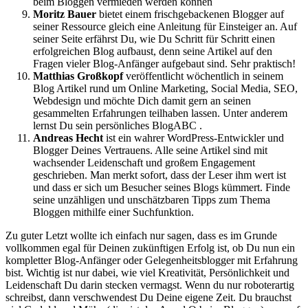
beim Bloggen vermieden werden können
Moritz Bauer
bietet einem frischgebackenen Blogger auf
seiner Ressource gleich eine Anleitung für Einsteiger an. Auf
seiner Seite erfährst Du, wie Du Schritt für Schritt einen
erfolgreichen Blog aufbaust, denn seine Artikel auf den
Fragen vieler Blog-Anfänger aufgebaut sind. Sehr praktisch!
Matthias Großkopf
veröffentlicht wöchentlich in seinem
Blog Artikel rund um Online Marketing, Social Media, SEO,
Webdesign und möchte Dich damit gern an seinen
gesammelten Erfahrungen teilhaben lassen. Unter anderem
lernst Du sein persönliches BlogABC .
Andreas Hecht
ist ein wahrer WordPress-Entwickler und
Blogger Deines Vertrauens. Alle seine Artikel sind mit
wachsender Leidenschaft und großem Engagement
geschrieben. Man merkt sofort, dass der Leser ihm wert ist
und dass er sich um Besucher seines Blogs kümmert. Finde
seine unzähligen und unschätzbaren Tipps zum Thema
Bloggen mithilfe einer Suchfunktion.
Zu guter Letzt wollte ich einfach nur sagen, dass es im Grunde
vollkommen egal für Deinen zukünftigen Erfolg ist, ob Du nun ein
kompletter Blog-Anfänger oder Gelegenheitsblogger mit Erfahrung
bist. Wichtig ist nur dabei, wie viel Kreativität, Persönlichkeit und
Leidenschaft Du darin stecken vermagst. Wenn du nur roboterartig
schreibst, dann verschwendest Du Deine eigene Zeit. Du brauchst