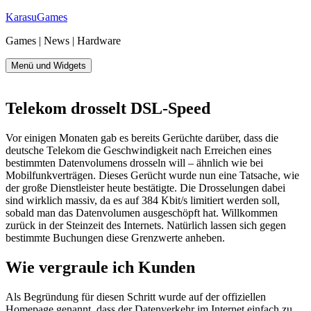
Zum
KarasuGames
Inhalt
Games | News | Hardware
springen
Menü und Widgets
Telekom drosselt DSL-Speed
Vor einigen Monaten gab es bereits Gerüchte darüber, dass die
deutsche Telekom die Geschwindigkeit nach Erreichen eines
bestimmten Datenvolumens drosseln will – ähnlich wie bei
Mobilfunkverträgen. Dieses Gerücht wurde nun eine Tatsache, wie
der große Dienstleister heute bestätigte. Die Drosselungen dabei
sind wirklich massiv, da es auf 384 Kbit/s limitiert werden soll,
sobald man das Datenvolumen ausgeschöpft hat. Willkommen
zurück in der Steinzeit des Internets. Natürlich lassen sich gegen
bestimmte Buchungen diese Grenzwerte anheben.
Wie vergraule ich Kunden
Als Begründung für diesen Schritt wurde auf der offiziellen
Homepage genannt, dass der Datenverkehr im Internet einfach zu