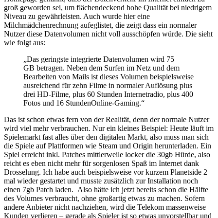
groß geworden sei, um flächendeckend hohe Qualität bei niedrigem
Niveau zu gewährleisten. Auch wurde hier eine
Milchmädchenrechnung aufeglistet, die zeigt dass ein normaler
Nutzer diese Datenvolumen nicht voll ausschöpfen würde. Die sieht
wie folgt aus:
„Das geringste integrierte Datenvolumen wird 75
GB betragen. Neben dem Surfen im Netz und dem
Bearbeiten von Mails ist dieses Volumen beispielsweise
ausreichend für zehn Filme in normaler Auflösung plus
drei HD-Filme, plus 60 Stunden Internetradio, plus 400
Fotos und 16 StundenOnline-Gaming.“
Das ist schon etwas fern von der Realität, denn der normale Nutzer
wird viel mehr verbrauchen. Nur ein kleines Beispiel: Heute läuft im
Spielemarkt fast alles über den digitalen Markt, also muss man sich
die Spiele auf Plattformen wie Steam und Origin herunterladen. Ein
Spiel erreicht inkl. Patches mittlerweile locker die 30gb Hürde, also
reicht es eben nicht mehr für sorgenlosen Spaß im Internet dank
Drosselung. Ich habe auch beispielsweise vor kurzem Planetside 2
mal wieder gestartet und musste zusätzlich zur Installation noch
einen 7gb Patch laden. Also hätte ich jetzt bereits schon die Hälfte
des Volumes verbraucht, ohne großartig etwas zu machen. Sofern
andere Anbieter nicht nachziehen, wird die Telekom massenweise
Kunden verlieren – gerade als Spieler ist so etwas unvorstellbar und