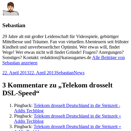
Sebastian
29 Jahre alt mit großer Leidenschaft für Videospiele, gebürtiger
Mittelhesse und Träumer. Fan von virtuellen Abenteuern seit frühster
Kindheit und unverbesserlicher Optimist. Wer etwas will, findet
Wege! Wer etwas nicht will findet Gründe! Fragen? Anregungen?
Sonstiges? Kontakt: redaktion@karasugames.de
Alle Beiträge von
Sebastian anzeigen
Veröffentlicht
Autor
Kategorien
22. April 2013
22. April 2013
Sebastian
News
am
3 Kommentare zu „Telekom drosselt
DSL-Speed“
Pingback:
Telekom drosselt Deutschland in die Steinzeit -
Addis Techblog
Pingback:
Telekom drosselt Deutschland in die Steinzeit »
Addis Techblog
Pingback:
Telekom drosselt Deutschland in die Steinzeit »