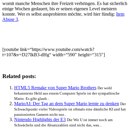
womit manche Menschen ihre Freizeit verbringen. Es hat sicherlich
einige Wochen gedauert, bis er seinen eigenen Level meistern
konnte. Wer es selbst ausprobieren möchte, wird hier fündig:
Item
Abuse 3
.
[youtube link=“https://www.youtube.com/watch?
t=107&v=D27IkB3-dHg“ width=“590″ height=“315″]
Related posts:
HTML5 Remake von Super Mario Brothers
Der wohl
bekannteste Held aus einem Computer Spiele ist der sympathische
Mario. Es gibt glaub...
MarioAI
: Der Tag an dem Super Mario lernte zu denken
Der
Schwachpunkt vieler Videospiele ist oftmals eine dämliche KI und hat
passionierten Gamern nicht nur...
Nintendo Highlights der E3
Die Wii U ist immer noch am
Schwächeln und die Absatzzahlen sind nicht das, was...