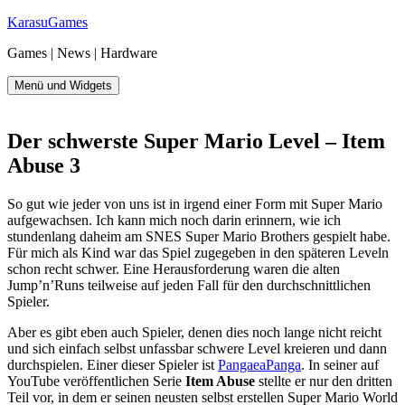
Zum
KarasuGames
Inhalt
Games | News | Hardware
springen
Menü und Widgets
Der
schwerste
Super Mario Level – Item
Abuse 3
So gut wie jeder von uns ist in irgend einer Form mit Super Mario
aufgewachsen. Ich kann mich noch darin erinnern, wie ich
stundenlang daheim am SNES Super Mario Brothers gespielt habe.
Für mich als Kind war das Spiel zugegeben in den späteren Leveln
schon recht schwer. Eine Herausforderung waren die alten
Jump’n’Runs teilweise auf jeden Fall für den durchschnittlichen
Spieler.
Aber es gibt eben auch Spieler, denen dies noch lange nicht reicht
und sich einfach selbst unfassbar schwere Level kreieren und dann
durchspielen. Einer dieser Spieler ist
PangaeaPanga
. In seiner auf
YouTube veröffentlichen Serie
Item Abuse
stellte er nur den dritten
Teil vor, in dem er seinen neusten selbst erstellen Super Mario World