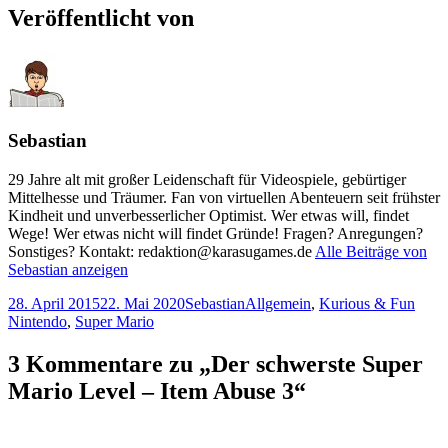
Veröffentlicht von
Sebastian
29 Jahre alt mit großer Leidenschaft für Videospiele, gebürtiger
Mittelhesse und Träumer. Fan von virtuellen Abenteuern seit frühster
Kindheit und unverbesserlicher Optimist. Wer etwas will, findet
Wege! Wer etwas nicht will findet Gründe! Fragen? Anregungen?
Sonstiges? Kontakt: redaktion@karasugames.de
Alle Beiträge von
Sebastian anzeigen
Veröffentlicht
Autor
Kategorien
Schl
28. April 2015
22. Mai 2020
Sebastian
Allgemein
,
Kurious & Fun
am
Nintendo
,
Super Mario
3 Kommentare zu „Der
schwerste
Super
Mario Level – Item Abuse 3“