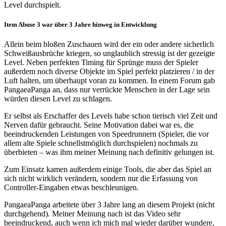
Level durchspielt.
Item Abuse 3 war über 3 Jahre hinweg in Entwicklung
Allein beim bloßen Zuschauen wird der ein oder andere sicherlich
Schweißausbrüche kriegen, so unglaublich stressig ist der gezeigte
Level. Neben perfekten Timing für Sprünge muss der Spieler
außerdem noch diverse Objekte im Spiel perfekt platzieren / in der
Luft halten, um überhaupt voran zu kommen. In einem Forum gab
PangaeaPanga an, dass nur verrückte Menschen in der Lage sein
würden diesen Level zu schlagen.
Er selbst als Erschaffer des Levels habe schon tierisch viel Zeit und
Nerven dafür gebraucht. Seine Motivation dabei war es, die
beeindruckenden Leistungen von Speedrunnern (Spieler, die vor
allem alte Spiele schnellstmöglich durchspielen) nochmals zu
überbieten – was ihm meiner Meinung nach definitiv gelungen ist.
Zum Einsatz kamen außerdem einige Tools, die aber das Spiel an
sich nicht wirklich verändern, sondern nur die Erfassung von
Controller-Eingaben etwas beschleunigen.
PangaeaPanga arbeitete über 3 Jahre lang an diesem Projekt (nicht
durchgehend). Meiner Meinung nach ist das Video sehr
beeindruckend, auch wenn ich mich mal wieder darüber wundere,